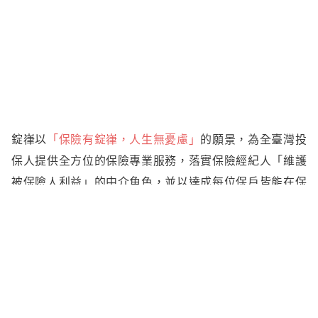
錠嵂以
「保險有錠嵂，人生無憂慮」
的願景，為全
臺灣
投
保人提供全方位的保險專業服務，落實保險經紀人「維護
被保險人利益」的中介角色，並以達成每位保戶皆能在保
障、退休、醫療三區塊做到足額為目標。
而錠嵂長期且穩定的成長績效，更吸引許多實力雄厚的保
險公司積極拉攏與尋求合作。 客戶的支持與鼓勵就是錠
嵂成長的動力；當理賠發生時，錠嵂也將堅持保險經紀人
的職責，站在第一線為客戶爭取權益，成為客戶最堅強的
後盾。