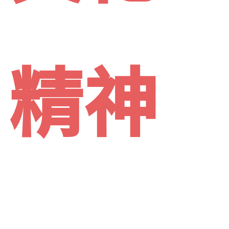
在錠
精神
嵂