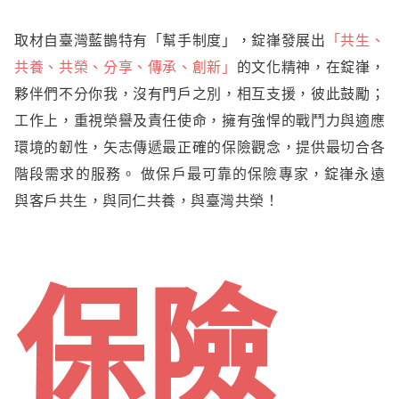
取材自臺灣藍鵲特有「幫手制度」，錠嵂發展出
「共生、
共養、共榮、分享、傳承、創新」
的文化精神，在錠嵂，
夥伴們不分你我，沒有門戶之別，相互支援，彼此鼓勵；
工作上，重視榮譽及責任使命，擁有強悍的戰鬥力與適應
The
環境的韌性，矢志傳遞最正確的保險觀念，提供最切合各
階段需求的服務。 做保戶最可靠的保險專家，錠嵂永遠
與客戶共生，與同仁共養，與
臺灣
共榮！
保險