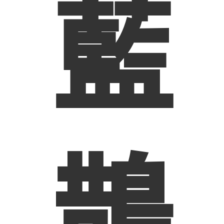
藍
樂活
鵲
的人