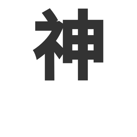
神
讓我
們一